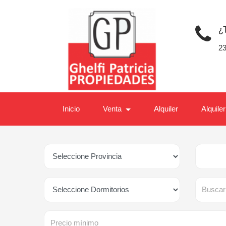
¿
2
Inicio
Venta
Alquiler
Alquile