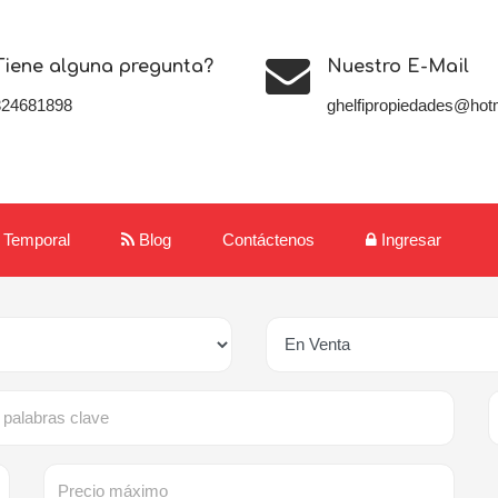
Tiene alguna pregunta?
Nuestro E-Mail
324681898
ghelfipropiedades@hot
r Temporal
Blog
Contáctenos
Ingresar