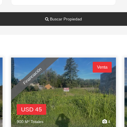
Buscar Propiedad
Venta
Financiación
USD 45
900 M² Totales
4