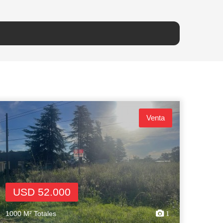
Venta
USD 52.000
1000 M² Totales
1