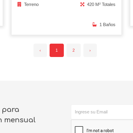
Terreno
420 M² Totales
1 Baños
‹
1
2
›
o para
ín mensual