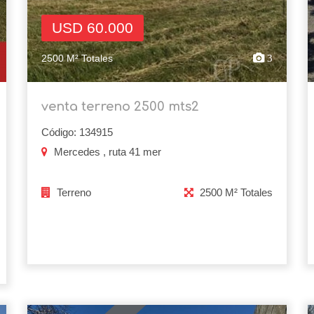
USD 60.000
2500 M² Totales
3
venta terreno 2500 mts2
Código: 134915
Mercedes , ruta 41 mer
Terreno
2500 M² Totales