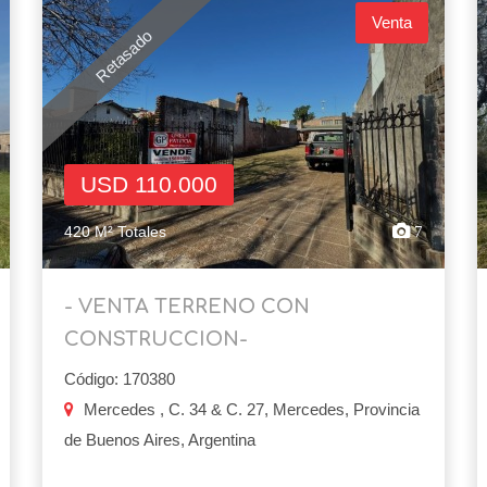
Venta
Retasado
USD 110.000
420 M² Totales
7
- VENTA TERRENO CON
CONSTRUCCION-
Código: 170380
Mercedes , C. 34 & C. 27, Mercedes, Provincia
de Buenos Aires, Argentina